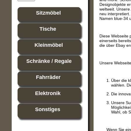
Designobjekte e
weltweit. Unsere 
Sitzmöbel
neu interpretier
Namen blue-34 u
Tische
Diese Webseite p
einerseits bereit
Kleinmöbel
die über Ebay e
Schränke / Regale
Unsere Webseite 
Fahrräder
Über die k
wählen. Di
Elektronik
Die innova
Unsere Suc
Möglichkei
Sonstiges
Wahl, ob S
Wenn Sie ein