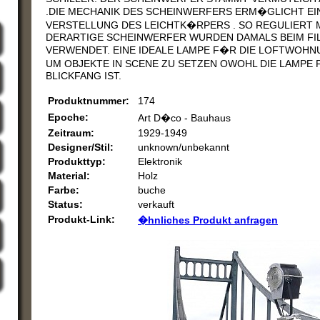
.DIE MECHANIK DES SCHEINWERFERS ERM�GLICHT E
VERSTELLUNG DES LEICHTK�RPERS . SO REGULIERT 
DERARTIGE SCHEINWERFER WURDEN DAMALS BEIM FI
VERWENDET. EINE IDEALE LAMPE F�R DIE LOFTWOHN
UM OBJEKTE IN SCENE ZU SETZEN OWOHL DIE LAMPE 
BLICKFANG IST.
Produktnummer:
174
Epoche:
Art D�co - Bauhaus
Zeitraum:
1929-1949
Designer/Stil:
unknown/unbekannt
Produkttyp:
Elektronik
Material:
Holz
Farbe:
buche
Status:
verkauft
Produkt-Link:
�hnliches Produkt anfragen