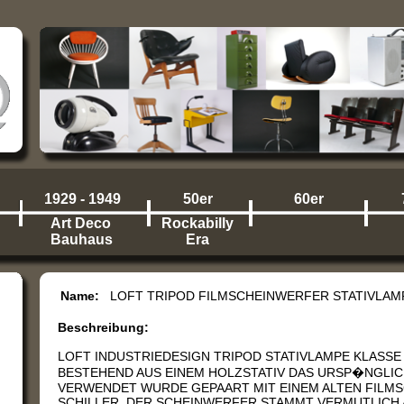
1929 - 1949
50er
60er
Art Deco
Rockabilly
Bauhaus
Era
Name:
LOFT TRIPOD FILMSCHEINWERFER STATIVLA
Beschreibung:
LOFT INDUSTRIEDESIGN TRIPOD STATIVLAMPE KLASSE
BESTEHEND AUS EINEM HOLZSTATIV DAS URSP�NGLI
VERWENDET WURDE GEPAART MIT EINEM ALTEN FILM
SCHILLER. DER SCHEINWERFER STAMMT VERMUTLICH A